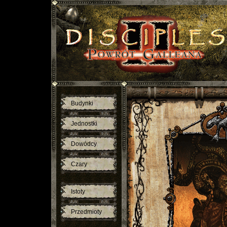
Budynki
Jednostki
Dowódcy
Czary
Istoty
Przedmioty