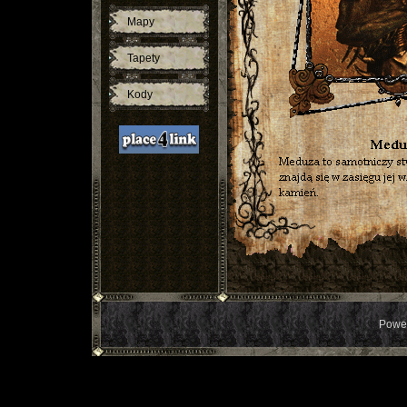
Mapy
Tapety
Kody
Powe