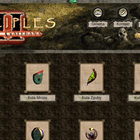
Główna
Kontakt
Kula Mrozu
Kula Zguby
Kul