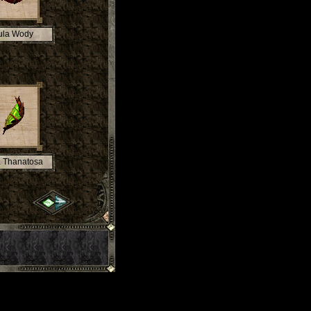
ula Wody
a Thanatosa