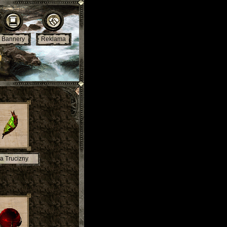
Bannery
Reklama
a Trucizny