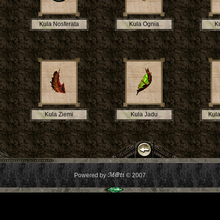
Kula Nosferata
Kula Ognia
K
Kula Ziemi
Kula Jadu
Kul
Powered by
© 2007