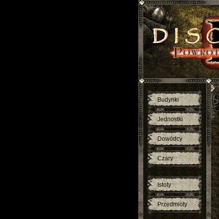
Budynki
Jednostki
Dowódcy
Czary
Istoty
Przedmioty