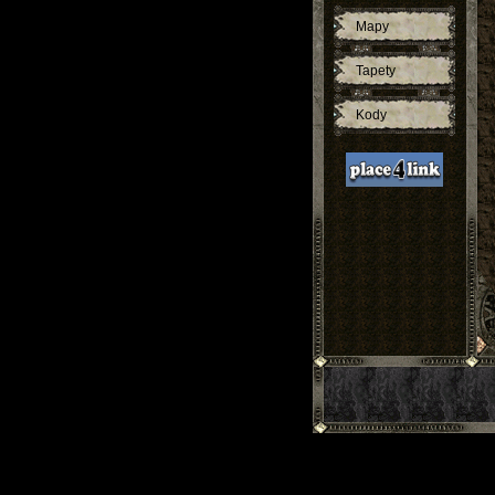
Mapy
Tapety
Kody